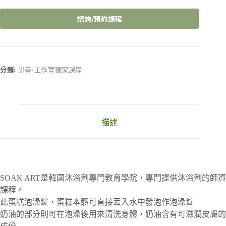
諮詢/預約課程
A
l
t
e
r
分類:
證書/工作室獨家課程
n
a
t
i
v
描述
e
:
SOAK ART是韓國沐浴劑專門教育學院，專門提供沐浴劑的師資
課程。
此蛋糕泡澡錠，蛋糕本體可直接丟入水中發泡作泡澡錠
奶油的部分則可在泡澡後用來清洗身體，奶油含有可滋潤皮膚的