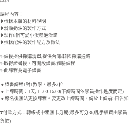
成份
課程內容：
❥蛋糕本體的材料說明
❥滑順奶油的製作方式
❥製作8個可愛小蛋糕泡澡錠
❥蛋糕配件的製作配方及做法
✨課後提供採購清單,提供台灣/韓國採購通路
✨取得證書後，可開設證書/體驗課程
✨此課程為電子證書
🔸證書課程1對1教學，最多2位
🔸上課時間：1天, 11:00-16:00(下課時間依學員操作進度而定)
🔸報名後無法更換課程。要更改上課時間，請於上課前5日告知
❣️付款方式：轉帳或中租無卡分期(最多可分36期,手續費由學員
負擔)