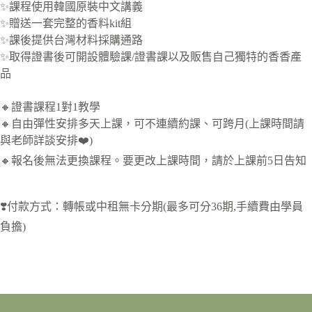
✨課程使用韓國原裝中文講義
✨贈送一套完整的香料kit組
✨課後提供台灣材料採購通路
✨取得證書後可開設體驗課/證書課以及販售自己獨特的香香產
品
🔸證書課程1對1教學
🔸自由彈性安排多天上課，可不連續約課、可跨月(上課時間請
與老師詳談安排❤️)
🔸報名後無法更換課程。要更改上課時間，請於上課前5日告知
❣️
付款方式：轉帳或中租無卡分期(最多可分36期,手續費由學員
負擔)