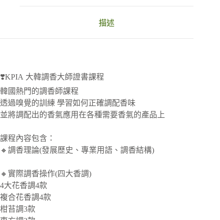
i
v
描述
e
:
❣️KPIA 大韓調香大師證書課程
韓國熱門的調香師課程
透過嗅覺的訓練 學習如何正確調配香味
並將調配出的香氣應用在各種需要香氣的產品上
課程內容包含：
🔸調香理論(發展歷史、專業用語、調香結構)
🔸實際調香操作(四大香調)
4大花香調4款
複合花香調4款
柑苔調3款