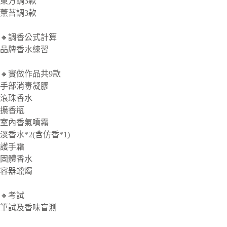
東方調3款
薰苔調3款
🔸調香公式計算
品牌香水練習
🔸實做作品共9款
手部消毒凝膠
滾珠香水
擴香瓶
室內香氣噴霧
淡香水*2(含仿香*1)
護手霜
固體香水
容器蠟燭
🔸考試
筆試及香味盲測