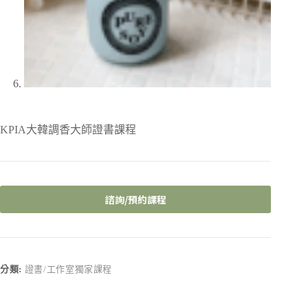
KPIA大韓調香大師證書課程
諮詢/預約課程
A
l
t
e
r
分類:
證書/工作室獨家課程
n
a
t