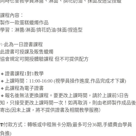
同時也會教學員淋醬、淋面、擠花奶油、抹面及造型捏蠟
課程內容：
製作一款蛋糕蠟燭作品
學習：淋醬/淋面/擠花奶油/抹面/捏造型
✨此為一日證書課程
此證書可授課及販售蠟燭
協會規定可開授體驗課程 但不可提供配方
🔸證書課程1對1教學
🔸上課時間：11:00-16:00 (視學員操作進度,作品完成才下課)
🔸此課程為電子證書
🔸報名後無法更換課程。要更改上課時間，請於上課前5日告
知，只接受更改上課時間一次！如再取消，則由老師製作成品後
寄出(因未上課，將不提供證書及相關教學服務）
❣️
付款方式：轉帳或中租無卡分期(最多可分36期,手續費由學員
負擔)