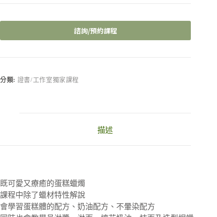
諮詢/預約課程
A
l
t
e
r
分類:
證書/工作室獨家課程
n
a
t
i
v
描述
e
:
既可愛又療癒的蛋糕蠟燭
課程中除了蠟材特性解說
會學習蛋糕體的配方、奶油配方、不暈染配方